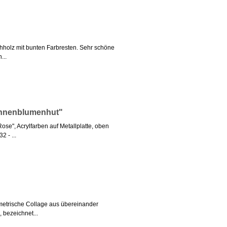
chholz mit bunten Farbresten. Sehr schöne
...
Sonnenblumenhut"
se", Acrylfarben auf Metallplatte, oben
2 - ...
ymetrische Collage aus übereinander
 bezeichnet...