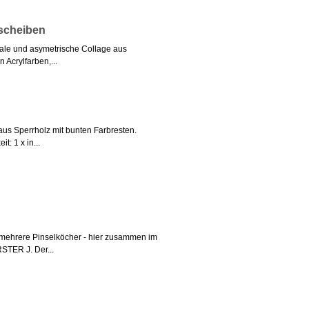
zscheiben
nale und asymetrische Collage aus
 Acrylfarben,...
aus Sperrholz mit bunten Farbresten.
: 1 x in...
, mehrere Pinselköcher - hier zusammen im
STER J. Der...