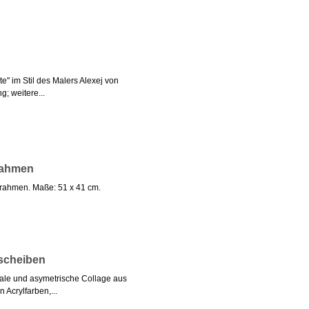
e" im Stil des Malers Alexej von
g; weitere...
rahmen
lrahmen. Maße: 51 x 41 cm.
zscheiben
nale und asymetrische Collage aus
 Acrylfarben,...