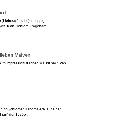
ard
ne (Liebeswünsche) im üppigen
 von Jean-Honroré Fragonard...
llleben Malven
 im impressionistischen Malstil nach Van
.
. in polychromer Handmalerei auf einer
ian" der 1920er...