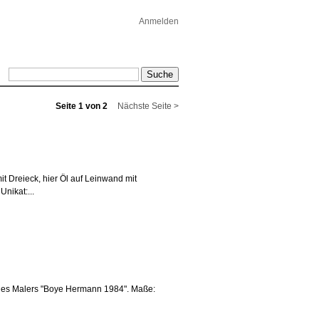
Anmelden
Seite 1 von 2
Nächste Seite >
it Dreieck, hier Öl auf Leinwand mit
nikat:...
e des Malers "Boye Hermann 1984". Maße: