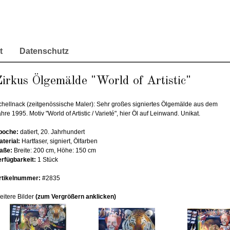
t
Datenschutz
irkus Ölgemälde "World of Artistic"
chellnack (zeitgenössische Maler): Sehr großes signiertes Ölgemälde aus dem
hre 1995. Motiv "World of Artistic / Varieté", hier Öl auf Leinwand. Unikat.
poche:
datiert, 20. Jahrhundert
aterial:
Hartfaser, signiert, Ölfarben
aße:
Breite: 200 cm, Höhe: 150 cm
erfügbarkeit:
1 Stück
rtikelnummer:
#2835
eitere Bilder
(zum Vergrößern anklicken)