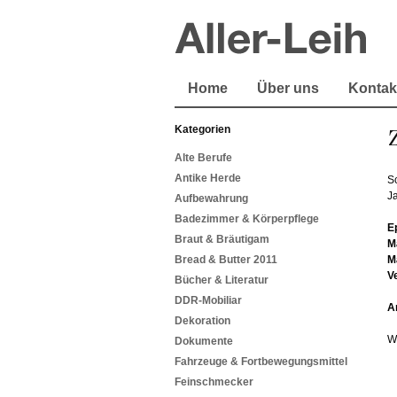
Home
Über uns
Kontak
Kategorien
Z
Alte Berufe
Antike Herde
S
Ja
Aufbewahrung
Badezimmer & Körperpflege
E
Braut & Bräutigam
M
Bread & Butter 2011
M
V
Bücher & Literatur
DDR-Mobiliar
A
Dekoration
W
Dokumente
Fahrzeuge & Fortbewegungsmittel
Feinschmecker