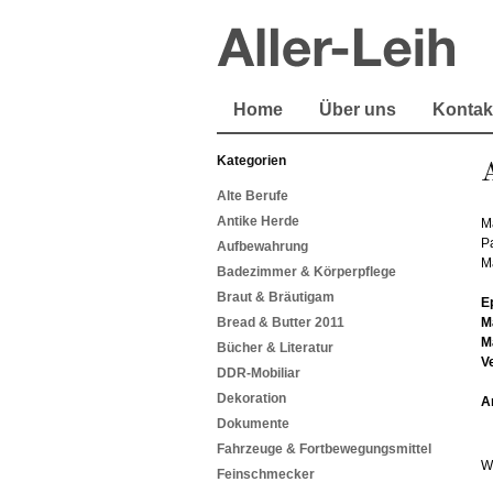
Home
Über uns
Kontak
Kategorien
A
Alte Berufe
Antike Herde
M
Pa
Aufbewahrung
M
Badezimmer & Körperpflege
Braut & Bräutigam
E
Bread & Butter 2011
M
M
Bücher & Literatur
V
DDR-Mobiliar
Dekoration
A
Dokumente
Fahrzeuge & Fortbewegungsmittel
W
Feinschmecker