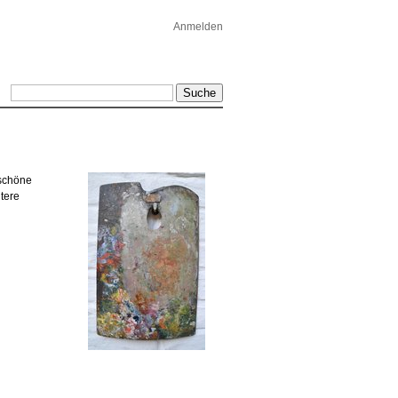
Anmelden
 schöne
itere