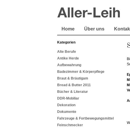
Home
Über uns
Kontak
Kategorien
S
Alte Berufe
Antike Herde
B
S
Aufbewahrung
Badezimmer & Körperpflege
E
Braut & Bräutigam
M
Bread & Butter 2011
M
V
Bücher & Literatur
DDR-Mobiliar
A
Dekoration
Dokumente
Fahrzeuge & Fortbewegungsmittel
W
Feinschmecker