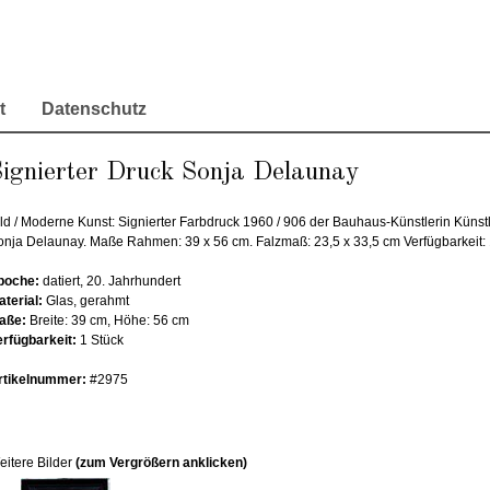
t
Datenschutz
ignierter Druck Sonja Delaunay
ild / Moderne Kunst: Signierter Farbdruck 1960 / 906 der Bauhaus-Künstlerin Künstl
onja Delaunay. Maße Rahmen: 39 x 56 cm. Falzmaß: 23,5 x 33,5 cm Verfügbarkeit: 
poche:
datiert, 20. Jahrhundert
aterial:
Glas, gerahmt
aße:
Breite: 39 cm, Höhe: 56 cm
erfügbarkeit:
1 Stück
rtikelnummer:
#2975
eitere Bilder
(zum Vergrößern anklicken)