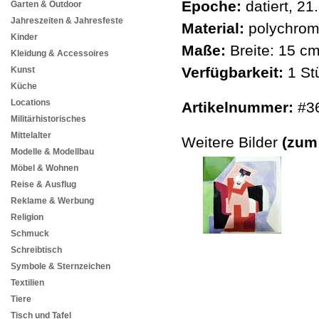
Epoche:
datiert, 21
Garten & Outdoor
Jahreszeiten & Jahresfeste
Material:
polychrome
Kinder
Maße:
Breite: 15 c
Kleidung & Accessoires
Verfügbarkeit:
1 St
Kunst
Küche
Locations
Artikelnummer:
#3
Militärhistorisches
Mittelalter
Weitere Bilder
(zum
Modelle & Modellbau
Möbel & Wohnen
Reise & Ausflug
Reklame & Werbung
Religion
Schmuck
Schreibtisch
Symbole & Sternzeichen
Textilien
Tiere
Tisch und Tafel