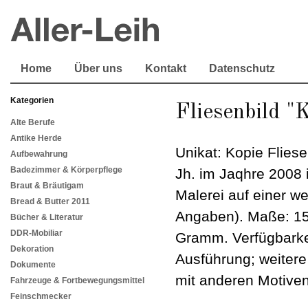
Home
Über uns
Kontakt
Datenschutz
Kategorien
Fliesenbild "
Alte Berufe
Antike Herde
Unikat: Kopie Fliese
Aufbewahrung
Badezimmer & Körperpflege
Jh. im Jaqhre 2008
Braut & Bräutigam
Malerei auf einer w
Bread & Butter 2011
Angaben). Maße: 15
Bücher & Literatur
DDR-Mobiliar
Gramm. Verfügbarkei
Dekoration
Ausführung; weitere
Dokumente
mit anderen Motiven
Fahrzeuge & Fortbewegungsmittel
Feinschmecker