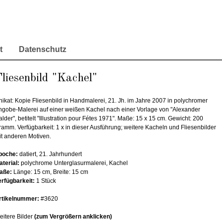
t
Datenschutz
liesenbild "Kachel"
nikat: Kopie Fliesenbild in Handmalerei, 21. Jh. im Jahre 2007 in polychromer
ngobe-Malerei auf einer weißen Kachel nach einer Vorlage von "Alexander
lder", betitelt "Illustration pour Fétes 1971". Maße: 15 x 15 cm. Gewicht: 200
ramm. Verfügbarkeit: 1 x in dieser Ausführung; weitere Kacheln und Fliesenbilder
it anderen Motiven.
poche:
datiert, 21. Jahrhundert
aterial:
polychrome Unterglasurmalerei, Kachel
aße:
Länge: 15 cm, Breite: 15 cm
erfügbarkeit:
1 Stück
rtikelnummer:
#3620
eitere Bilder
(zum Vergrößern anklicken)