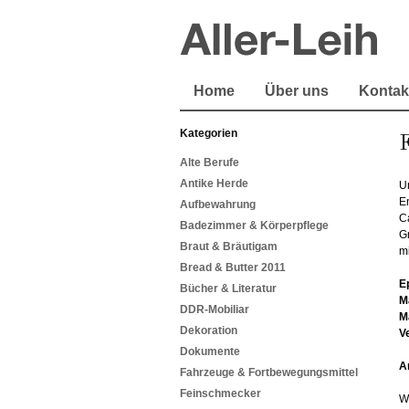
Home
Über uns
Kontak
Kategorien
F
Alte Berufe
Antike Herde
U
E
Aufbewahrung
Ca
Badezimmer & Körperpflege
G
Braut & Bräutigam
m
Bread & Butter 2011
E
Bücher & Literatur
M
DDR-Mobiliar
M
Dekoration
V
Dokumente
A
Fahrzeuge & Fortbewegungsmittel
Feinschmecker
W