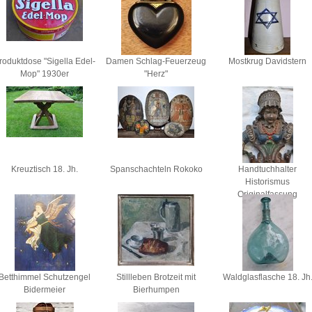
roduktdose "Sigella Edel-
Damen Schlag-Feuerzeug
Mostkrug Davidstern
Mop" 1930er
"Herz"
Kreuztisch 18. Jh.
Spanschachteln Rokoko
Handtuchhalter
Historismus
Originalfassung
Betthimmel Schutzengel
Stillleben Brotzeit mit
Waldglasflasche 18. Jh
Bidermeier
Bierhumpen