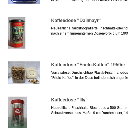
beschrieben wie folgt "Büttner / Kaffee-Grossröstere
Kaffeedose "Dallmayr"
Neuzeitliche, farblithografierte Frischhalte-Bl
nach einem firmeninternen Dosenvorbild um 1900 
Kaffeedose "Frielo-Kaffee" 1950er
Vorratsdose: Durchsichtige Plastik-Frischhalted
"Frielo-Kaffee". In der Dose befinden sich ungerös
Kaffeedose "Illy"
Neuzeitliche Frischhalte-Blechdose à 500 Gramm E
Schraubverschluss. Maße: 9 cm Durchmesser; 14 