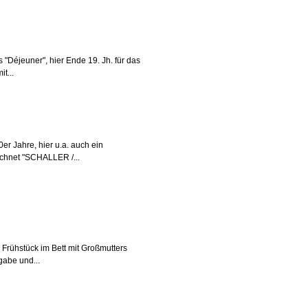
 "Déjeuner", hier Ende 19. Jh. für das
t...
er Jahre, hier u.a. auch ein
chnet "SCHALLER /...
 Frühstück im Bett mit Großmutters
gabe und...