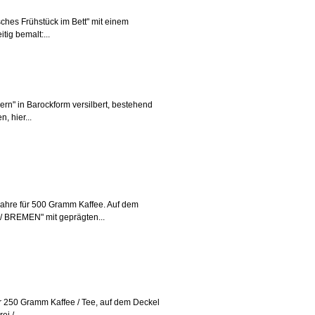
sches Frühstück im Bett" mit einem
tig bemalt:...
ern" in Barockform versilbert, bestehend
 hier...
Jahre für 500 Gramm Kaffee. Auf dem
/ BREMEN" mit geprägten...
r 250 Gramm Kaffee / Tee, auf dem Deckel