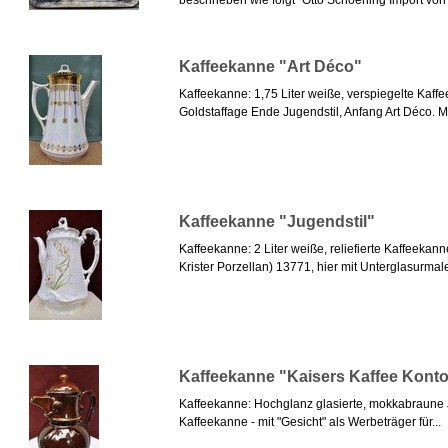
beschrieben wie folgt "Otto Schoening Import von K
Kaffeekanne "Art Déco"
Kaffeekanne: 1,75 Liter weiße, verspiegelte Kaff
Goldstaffage Ende Jugendstil, Anfang Art Déco. M
Kaffeekanne "Jugendstil"
Kaffeekanne: 2 Liter weiße, reliefierte Kaffeekan
Krister Porzellan) 13771, hier mit Unterglasurmaler
Kaffeekanne "Kaisers Kaffee Konto
Kaffeekanne: Hochglanz glasierte, mokkabraune 
Kaffeekanne - mit "Gesicht" als Werbeträger für...