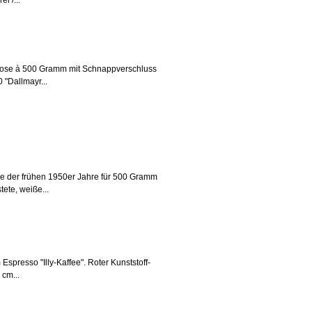
i /...
echdose à 500 Gramm mit Schnappverschluss
"Dallmayr...
ose der frühen 1950er Jahre für 500 Gramm
tete, weiße...
spresso "Illy-Kaffee". Roter Kunststoff-
cm...