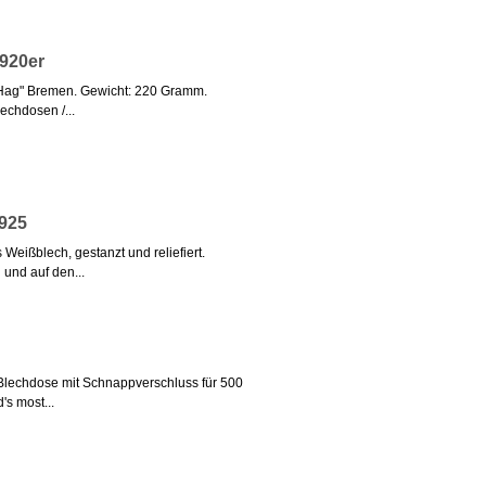
920er
ee Hag" Bremen. Gewicht: 220 Gramm.
lechdosen /...
1925
Weißblech, gestanzt und reliefiert.
und auf den...
e-Blechdose mit Schnappverschluss für 500
's most...