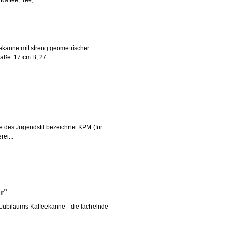
affee, Tee,...
eekanne mit streng geometrischer
aße: 17 cm B; 27...
ne des Jugendstil bezeichnet KPM (für
ei...
r"
Jubiläums-Kaffeekanne - die lächelnde