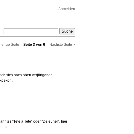
Anmelden
herige Seite
Seite 3 von 6
Nächste Seite >
nisch sich nach oben verjüngende
dekor...
anntes "Tete à Tete" oder "Déjeuner", hier
nem...