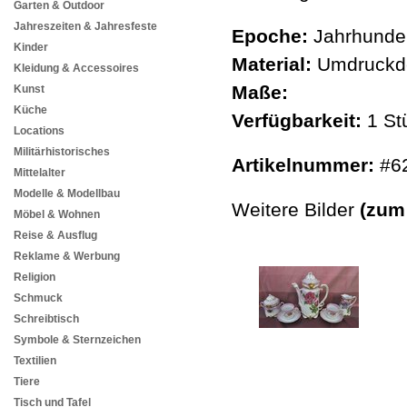
Garten & Outdoor
Jahreszeiten & Jahresfeste
Epoche:
Jahrhunder
Kinder
Material:
Umdruckde
Kleidung & Accessoires
Maße:
Kunst
Küche
Verfügbarkeit:
1 St
Locations
Militärhistorisches
Artikelnummer:
#6
Mittelalter
Modelle & Modellbau
Weitere Bilder
(zum
Möbel & Wohnen
Reise & Ausflug
Reklame & Werbung
Religion
Schmuck
Schreibtisch
Symbole & Sternzeichen
Textilien
Tiere
Tisch und Tafel