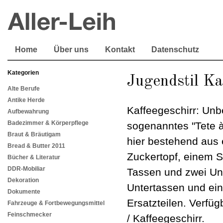
Home
Über uns
Kontakt
Datenschutz
Kategorien
Jugendstil Ka
Alte Berufe
Antike Herde
Kaffeegeschirr: Unbe
Aufbewahrung
Badezimmer & Körperpflege
sogenanntes "Tete à
Braut & Bräutigam
hier bestehend aus
Bread & Butter 2011
Zuckertopf, einem 
Bücher & Literatur
DDR-Mobiliar
Tassen und zwei Unt
Dekoration
Untertassen und ei
Dokumente
Ersatzteilen. Verfüg
Fahrzeuge & Fortbewegungsmittel
Feinschmecker
/ Kaffeegeschirr.