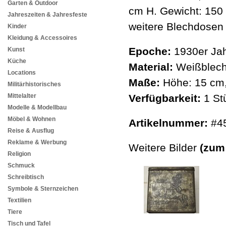
Garten & Outdoor
cm H. Gewicht: 150 
Jahreszeiten & Jahresfeste
weitere Blechdosen 
Kinder
Kleidung & Accessoires
Epoche:
1930er Jah
Kunst
Küche
Material:
Weißblech
Locations
Maße:
Höhe: 15 cm,
Militärhistorisches
Mittelalter
Verfügbarkeit:
1 St
Modelle & Modellbau
Möbel & Wohnen
Artikelnummer:
#4
Reise & Ausflug
Reklame & Werbung
Weitere Bilder
(zum
Religion
Schmuck
Schreibtisch
Symbole & Sternzeichen
Textilien
Tiere
Tisch und Tafel