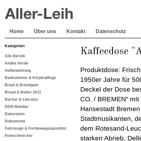
Home
Über uns
Kontakt
Datenschutz
Kategorien
Kaffeedose "
Alte Berufe
Antike Herde
Produktdose: Frisch
Aufbewahrung
Badezimmer & Körperpflege
1950er Jahre für 5
Braut & Bräutigam
Deckel der Dose be
Bread & Butter 2011
CO. / BREMEN" mit 
Bücher & Literatur
DDR-Mobiliar
Hansestadt Bremen
Dekoration
Stadtmusikanten, d
Dokumente
dem Rotesand-Leuch
Fahrzeuge & Fortbewegungsmittel
Feinschmecker
starken Abrieb, De