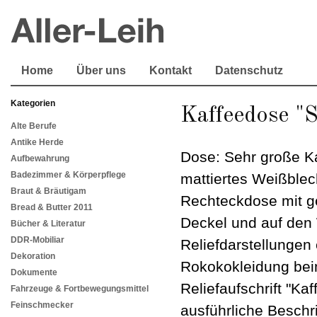
Home
Über uns
Kontakt
Datenschutz
Kategorien
Kaffeedose "S
Alte Berufe
Antike Herde
Dose: Sehr große K
Aufbewahrung
Badezimmer & Körperpflege
mattiertes Weißblech
Braut & Bräutigam
Rechteckdose mit g
Bread & Butter 2011
Deckel und auf den 
Bücher & Literatur
DDR-Mobiliar
Reliefdarstellungen
Dekoration
Rokokokleidung beim 
Dokumente
Reliefaufschrift "Ka
Fahrzeuge & Fortbewegungsmittel
Feinschmecker
ausführliche Beschr