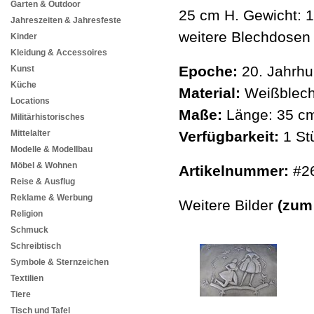
Garten & Outdoor
25 cm H. Gewicht: 1
Jahreszeiten & Jahresfeste
weitere Blechdosen 
Kinder
Kleidung & Accessoires
Epoche:
20. Jahrhu
Kunst
Küche
Material:
Weißblech
Locations
Maße:
Länge: 35 cm
Militärhistorisches
Mittelalter
Verfügbarkeit:
1 St
Modelle & Modellbau
Möbel & Wohnen
Artikelnummer:
#2
Reise & Ausflug
Reklame & Werbung
Weitere Bilder
(zum
Religion
Schmuck
Schreibtisch
Symbole & Sternzeichen
Textilien
Tiere
Tisch und Tafel