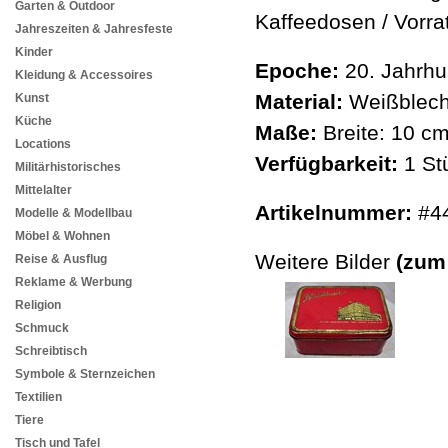
Garten & Outdoor
Kaffeedosen / Vorra
Jahreszeiten & Jahresfeste
Kinder
Epoche:
20. Jahrhu
Kleidung & Accessoires
Material:
Weißblech,
Kunst
Küche
Maße:
Breite: 10 c
Locations
Verfügbarkeit:
1 St
Militärhistorisches
Mittelalter
Artikelnummer:
#4
Modelle & Modellbau
Möbel & Wohnen
Weitere Bilder
(zum
Reise & Ausflug
Reklame & Werbung
Religion
Schmuck
Schreibtisch
Symbole & Sternzeichen
Textilien
Tiere
Tisch und Tafel