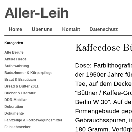
Home
Über uns
Kontakt
Datenschutz
Kategorien
Kaffeedose B
Alte Berufe
Antike Herde
Dose: Farblithograf
Aufbewahrung
Badezimmer & Körperpflege
der 1950er Jahre f
Braut & Bräutigam
Tee, auf dem Deckel
Bread & Butter 2011
"Büttner / Kaffee-Gr
Bücher & Literatur
DDR-Mobiliar
Berlin W 30". Auf d
Dekoration
Firmengebäude gepr
Dokumente
Gebrauchsspuren, i
Fahrzeuge & Fortbewegungsmittel
Feinschmecker
180 Gramm. Verfügba