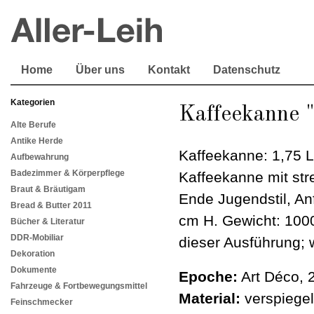
Home
Über uns
Kontakt
Datenschutz
Kategorien
Kaffeekanne 
Alte Berufe
Antike Herde
Kaffeekanne: 1,75 L
Aufbewahrung
Badezimmer & Körperpflege
Kaffeekanne mit str
Braut & Bräutigam
Ende Jugendstil, An
Bread & Butter 2011
cm H. Gewicht: 1000
Bücher & Literatur
DDR-Mobiliar
dieser Ausführung; 
Dekoration
Dokumente
Epoche:
Art Déco, 
Fahrzeuge & Fortbewegungsmittel
Material:
verspiegel
Feinschmecker