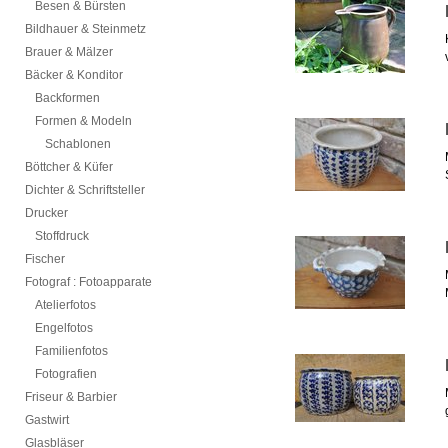
Besen & Bürsten
Bildhauer & Steinmetz
Brauer & Mälzer
Bäcker & Konditor
Backformen
Formen & Modeln
Schablonen
Böttcher & Küfer
Dichter & Schriftsteller
Drucker
Stoffdruck
Fischer
Fotograf : Fotoapparate
Atelierfotos
Engelfotos
Familienfotos
Fotografien
Friseur & Barbier
Gastwirt
Glasbläser