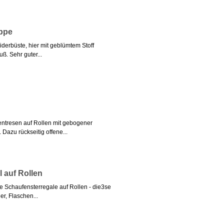
uppe
erbüste, hier mit geblümtem Stoff
. Sehr guter...
ntresen auf Rollen mit gebogener
Dazu rückseitig offene...
 auf Rollen
de Schaufensterregale auf Rollen - die3se
r, Flaschen...