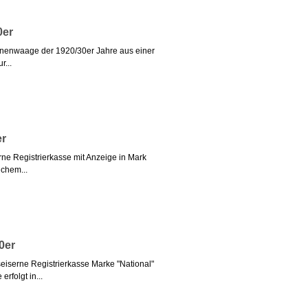
0er
onenwaage der 1920/30er Jahre aus einer
r...
er
rne Registrierkasse mit Anzeige in Mark
ichem...
0er
seiserne Registrierkasse Marke "National"
rfolgt in...