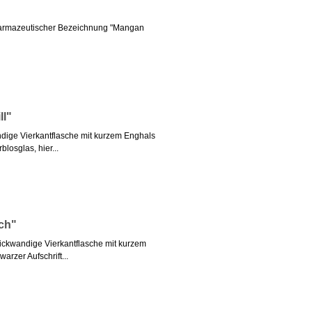
harmazeutischer Bezeichnung "Mangan
ll"
dige Vierkantflasche mit kurzem Enghals
losglas, hier...
ch"
ickwandige Vierkantflasche mit kurzem
arzer Aufschrift...