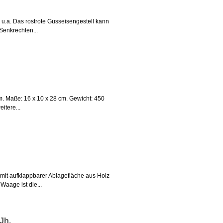
 u.a. Das rostrote Gusseisengestell kann
Senkrechten...
 Maße: 16 x 10 x 28 cm. Gewicht: 450
itere...
mit aufklappbarer Ablagefläche aus Holz
Waage ist die...
Jh.