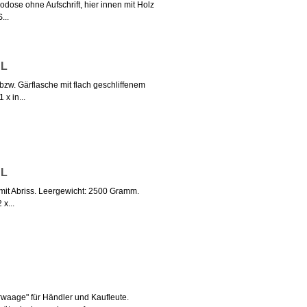
odose ohne Aufschrift, hier innen mit Holz
...
 L
zw. Gärflasche mit flach geschliffenem
x in...
 L
 mit Abriss. Leergewicht: 2500 Gramm.
 x...
waage" für Händler und Kaufleute.