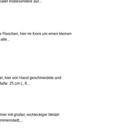
äter insbesondere auf...
e Flaschen, hier im Kreis um einen kleinen
lte...
rei, hier von Hand geschmiedete und
ße: 25 cm L; 8...
er mit großer, rechteckiger Metall-
Immenstadt,...