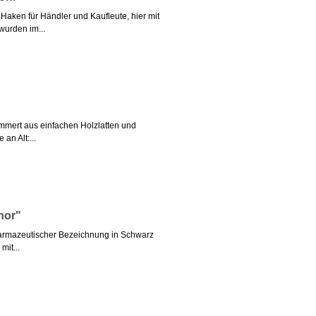
aken für Händler und Kaufleute, hier mit
urden im...
zimmert aus einfachen Holzlatten und
an Alt:...
hor"
harmazeutischer Bezeichnung in Schwarz
it...