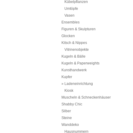
Kübelpflanzen
Umtöpfe
Vasen
Ensembles
Figuren & Skulpturen
Glocken
Kitsch & Nippes
Vitrinenobjekte
Kugeln & Bälle
Kugeln & Paperweights
Kunsthandwerk
Kupfer
Ladeneinrichtung
Kiosk
Muscheln & Schneckenhäuser
Shabby Chic
Silber
Steine
Wanddeko
Hausnummern