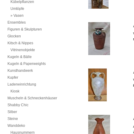
Kübelpflanzen
Umtöpfe
Vasen
Ensembles
Figuren & Skulpturen
Glocken
Kitsch & Nippes
Vitrinenobjekte
Kugeln & Bälle
Kugeln & Paperweights
Kunsthandwerk
Kupfer
Ladeneinrichtung
Kiosk
Muscheln & Schneckenhäuser
Shabby Chic
Silber
Steine
Wanddeko
Hausnummern