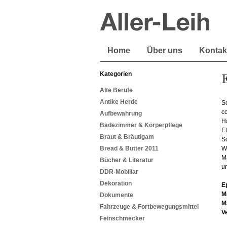
Home
Über uns
Kontak
Kategorien
Alte Berufe
Antike Herde
S
c
Aufbewahrung
Ha
Badezimmer & Körperpflege
El
Braut & Bräutigam
Sc
Bread & Butter 2011
W
Ma
Bücher & Literatur
u
DDR-Mobiliar
Dekoration
E
M
Dokumente
M
Fahrzeuge & Fortbewegungsmittel
V
Feinschmecker