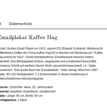
t
Datenschutz
Emailplakat Kaffee Hag
child: Großes Email Plakat um 1915, signiert ES (Eduard Scotland): Werbung für
offeinfreien Kaffee der Firma Kaffee Hag AG in Bremen mit Werbespruch: "Kaffee
g schont ihr Herz". Schild Herstellerfirma: Emaillierwerk Heinrich Peters,
berfeld. Das Werbeplakat ist flach, abgekantet und schabloniert beschriftet:
hwarze Schrift auf weißem Grund. Motiv: grau/rot/schwarz/weiß. Lit.: Sylke
underlich: "Das große Buch der Emailplakate", Orbis Verlag, München 1997.
ße: 90 x 60 Verfügbarkeit: 2 x Emailschilder in dieser Ausführung in
nterschiedlichem Abnutzungsgrad.
poche:
1910/20er Jahre, 20. Jahrhundert
aterial:
emailliert, Eisenblech, schabloniert
aße:
Länge: 90 cm, Breite: 60 cm
erfügbarkeit:
2 Stück