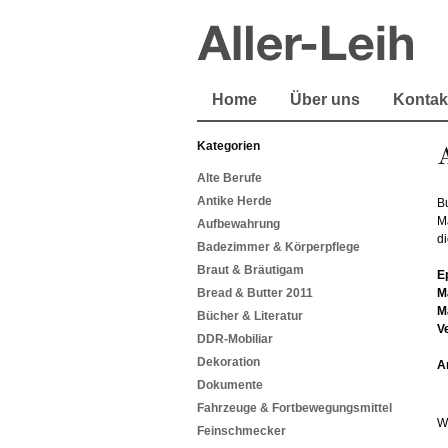
Home
Über uns
Kontak
Kategorien
Alte Berufe
Antike Herde
B
M
Aufbewahrung
d
Badezimmer & Körperpflege
Braut & Bräutigam
E
Bread & Butter 2011
M
M
Bücher & Literatur
V
DDR-Mobiliar
Dekoration
A
Dokumente
Fahrzeuge & Fortbewegungsmittel
W
Feinschmecker