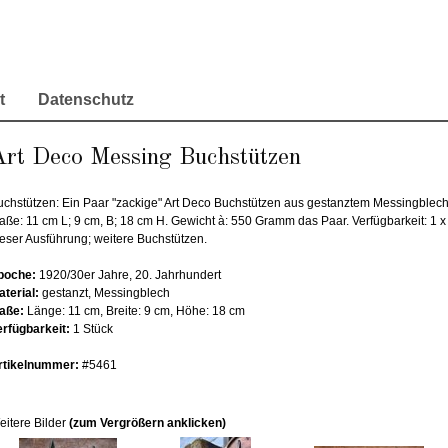
t
Datenschutz
Art Deco Messing Buchstützen
uchstützen: Ein Paar "zackige" Art Deco Buchstützen aus gestanztem Messingblech
aße: 11 cm L; 9 cm, B; 18 cm H. Gewicht à: 550 Gramm das Paar. Verfügbarkeit: 1 x 
ieser Ausführung; weitere Buchstützen.
poche:
1920/30er Jahre, 20. Jahrhundert
aterial:
gestanzt, Messingblech
aße:
Länge: 11 cm, Breite: 9 cm, Höhe: 18 cm
erfügbarkeit:
1 Stück
rtikelnummer:
#5461
eitere Bilder
(zum Vergrößern anklicken)