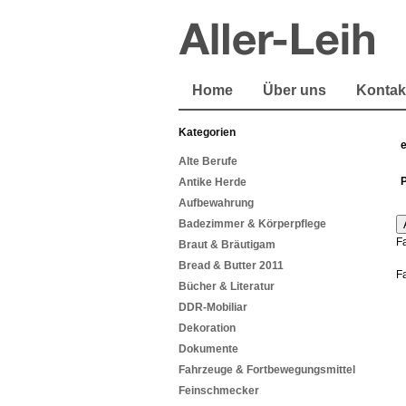
Home
Über uns
Kontak
Kategorien
Alte Berufe
Antike Herde
Aufbewahrung
Badezimmer & Körperpflege
F
Braut & Bräutigam
Bread & Butter 2011
F
Bücher & Literatur
DDR-Mobiliar
Dekoration
Dokumente
Fahrzeuge & Fortbewegungsmittel
Feinschmecker