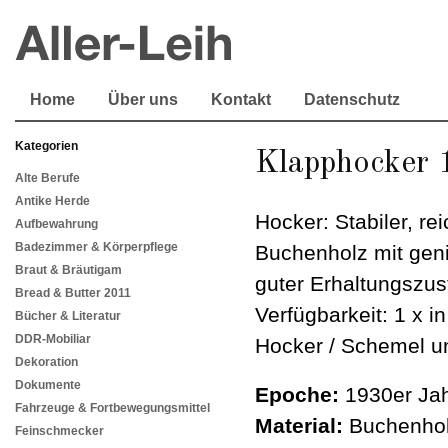
Home
Über uns
Kontakt
Datenschutz
Kategorien
Klapphocker 
Alte Berufe
Antike Herde
Hocker: Stabiler, re
Aufbewahrung
Badezimmer & Körperpflege
Buchenholz mit ge
Braut & Bräutigam
guter Erhaltungszu
Bread & Butter 2011
Verfügbarkeit: 1 x i
Bücher & Literatur
DDR-Mobiliar
Hocker / Schemel u
Dekoration
Dokumente
Epoche:
1930er Jah
Fahrzeuge & Fortbewegungsmittel
Material:
Buchenho
Feinschmecker