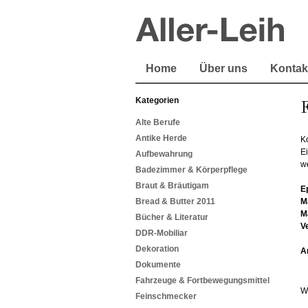
Home
Über uns
Kontak
Kategorien
Alte Berufe
Antike Herde
K
Ei
Aufbewahrung
w
Badezimmer & Körperpflege
Braut & Bräutigam
E
Bread & Butter 2011
M
M
Bücher & Literatur
V
DDR-Mobiliar
Dekoration
A
Dokumente
Fahrzeuge & Fortbewegungsmittel
W
Feinschmecker