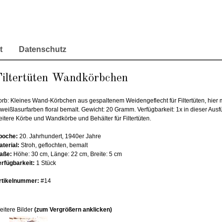
t
Datenschutz
Filtertüten Wandkörbchen
orb: Kleines Wand-Körbchen aus gespaltenem Weidengeflecht für Filtertüten, hier m
weißlasurfarben floral bemalt. Gewicht: 20 Gramm. Verfügbarkeit: 1x in dieser Ausf
eitere Körbe und Wandkörbe und Behälter für Filtertüten.
poche:
20. Jahrhundert, 1940er Jahre
aterial:
Stroh, geflochten, bemalt
aße:
Höhe: 30 cm, Länge: 22 cm, Breite: 5 cm
erfügbarkeit:
1 Stück
rtikelnummer:
#14
eitere Bilder
(zum Vergrößern anklicken)