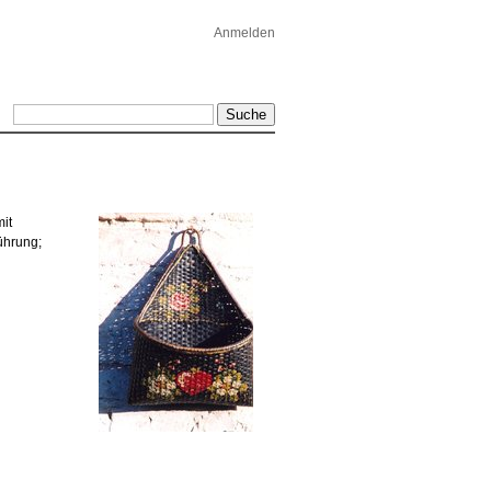
Anmelden
it
ührung;