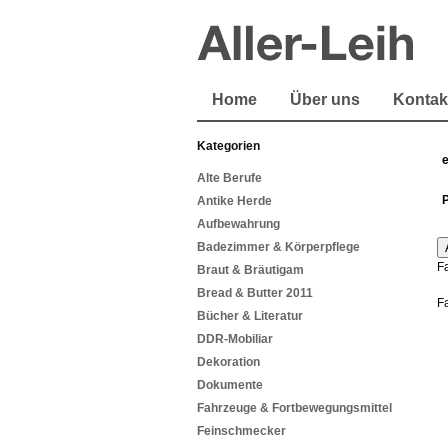
Home
Über uns
Kontak
Kategorien
Alte Berufe
Antike Herde
Aufbewahrung
Badezimmer & Körperpflege
F
Braut & Bräutigam
Bread & Butter 2011
F
Bücher & Literatur
DDR-Mobiliar
Dekoration
Dokumente
Fahrzeuge & Fortbewegungsmittel
Feinschmecker