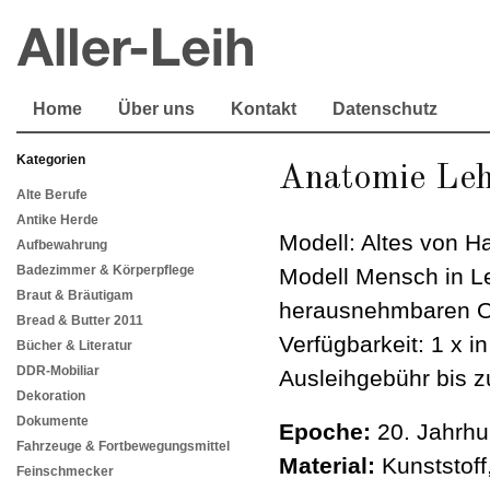
Home
Über uns
Kontakt
Datenschutz
Kategorien
Anatomie Leh
Alte Berufe
Antike Herde
Modell: Altes von H
Aufbewahrung
Badezimmer & Körperpflege
Modell Mensch in L
Braut & Bräutigam
herausnehmbaren Or
Bread & Butter 2011
Verfügbarkeit: 1 x i
Bücher & Literatur
DDR-Mobiliar
Ausleihgebühr bis z
Dekoration
Dokumente
Epoche:
20. Jahrhu
Fahrzeuge & Fortbewegungsmittel
Material:
Kunststoff
Feinschmecker