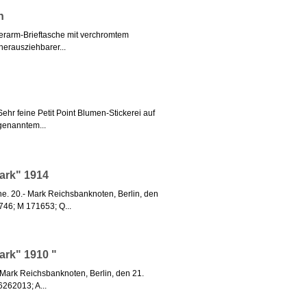
h
erarm-Brieftasche mit verchromtem
herausziehbarer...
hr feine Petit Point Blumen-Stickerei auf
genanntem...
ark" 1914
ne. 20.- Mark Reichsbanknoten, Berlin, den
46; M 171653; Q...
ark" 1910 "
 Mark Reichsbanknoten, Berlin, den 21.
262013; A...