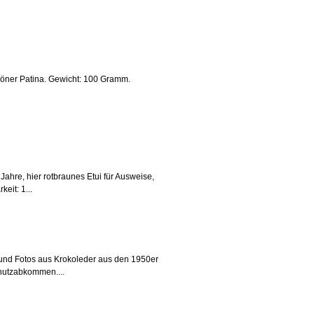
öner Patina. Gewicht: 100 Gramm.
Jahre, hier rotbraunes Etui für Ausweise,
eit: 1...
e und Fotos aus Krokoleder aus den 1950er
chutzabkommen....