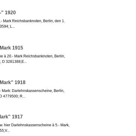
-" 1920
.- Mark Reichsbanknoten, Berlin, den 1.
594; L...
 Mark 1915
ne à 20.- Mark Reichsbanknoten, Berlin,
 D 3281388;E...
 Mark" 1918
- Mark: Darlehnskassenscheine, Berlin,
D 4779500; R...
Mark" 1917
w. hier Darlehnskassenscheine à 5.- Mark,
5;V...