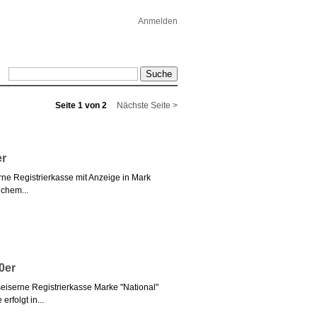
Anmelden
Seite 1 von 2
Nächste Seite >
er
rne Registrierkasse mit Anzeige in Mark
ichem...
0er
seiserne Registrierkasse Marke "National"
rfolgt in...