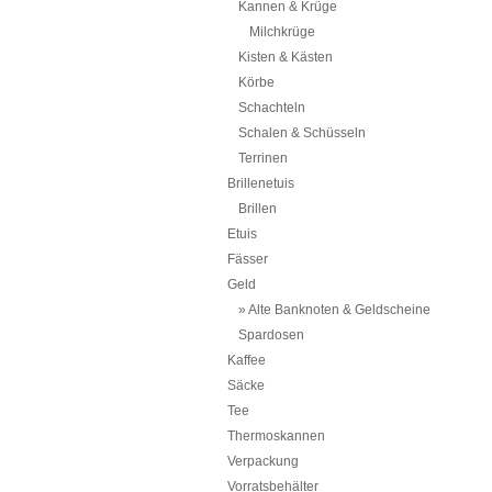
Kannen & Krüge
Milchkrüge
Kisten & Kästen
Körbe
Schachteln
Schalen & Schüsseln
Terrinen
Brillenetuis
Brillen
Etuis
Fässer
Geld
Alte Banknoten & Geldscheine
Spardosen
Kaffee
Säcke
Tee
Thermoskannen
Verpackung
Vorratsbehälter