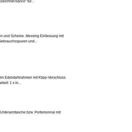
eichnet banco" für...
n und Scheine. Messing Einfassung mit
Gebrauchsspuren und...
im Edelstahlrahmen mit Klipp-Verschluss.
it: 1 x in...
e Unterarmtasche bzw. Portemonnai mit