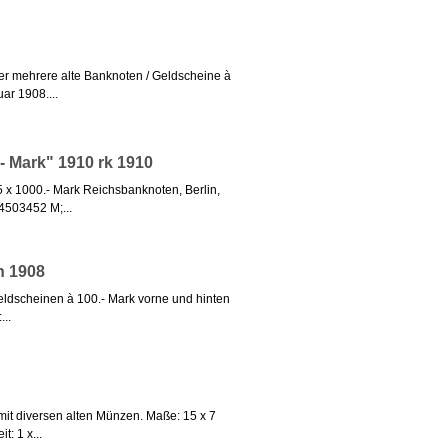
ier mehrere alte Banknoten / Geldscheine à
ar 1908....
 Mark" 1910 rk 1910
5 x 1000.- Mark Reichsbanknoten, Berlin,
4503452 M;...
n 1908
Geldscheinen à 100.- Mark vorne und hinten
...
t mit diversen alten Münzen. Maße: 15 x 7
: 1 x...