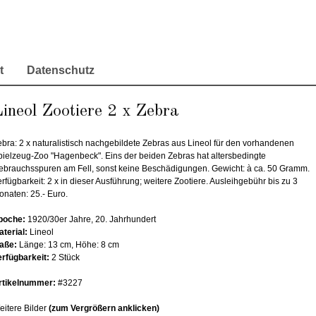
t
Datenschutz
ineol Zootiere 2 x Zebra
ebra: 2 x naturalistisch nachgebildete Zebras aus Lineol für den vorhandenen
pielzeug-Zoo "Hagenbeck". Eins der beiden Zebras hat altersbedingte
ebrauchsspuren am Fell, sonst keine Beschädigungen. Gewicht: à ca. 50 Gramm.
rfügbarkeit: 2 x in dieser Ausführung; weitere Zootiere. Ausleihgebühr bis zu 3
onaten: 25.- Euro.
poche:
1920/30er Jahre, 20. Jahrhundert
aterial:
Lineol
aße:
Länge: 13 cm, Höhe: 8 cm
erfügbarkeit:
2 Stück
rtikelnummer:
#3227
eitere Bilder
(zum Vergrößern anklicken)