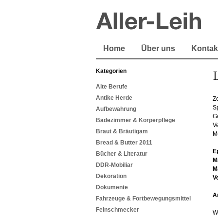
Home
Über uns
Kontak
Kategorien
L
Alte Berufe
Antike Herde
Z
S
Aufbewahrung
G
Badezimmer & Körperpflege
Ve
Braut & Bräutigam
M
Bread & Butter 2011
E
Bücher & Literatur
M
DDR-Mobiliar
M
Dekoration
V
Dokumente
A
Fahrzeuge & Fortbewegungsmittel
Feinschmecker
W