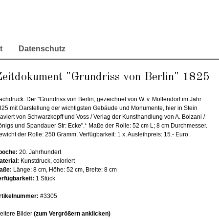
t
Datenschutz
eitdokument "Grundriss von Berlin" 1825
chdruck: Der "Grundriss von Berlin, gezeichnet von W. v. Möllendorf im Jahr
825 mit Darstellung der wichtigsten Gebäude und Monumente, hier in Stein
raviert von Schwarzkopff und Voss / Verlag der Kunsthandlung von A. Bolzani /
önigs und Spandauer Str: Ecke".* Maße der Rolle: 52 cm L; 8 cm Durchmesser.
wicht der Rolle: 250 Gramm. Verfügbarkeit: 1 x. Ausleihpreis: 15.- Euro.
poche:
20. Jahrhundert
aterial:
Kunstdruck, coloriert
aße:
Länge: 8 cm, Höhe: 52 cm, Breite: 8 cm
erfügbarkeit:
1 Stück
rtikelnummer:
#3305
eitere Bilder
(zum Vergrößern anklicken)