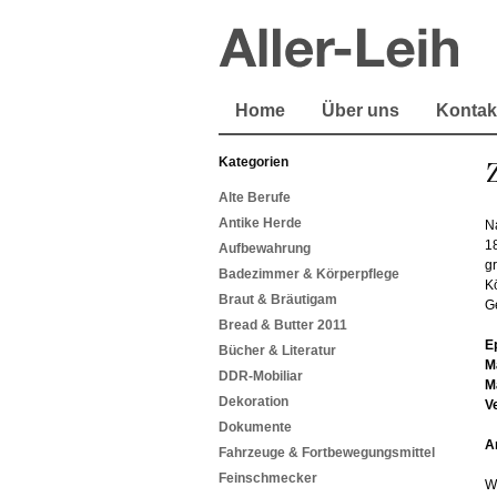
Home
Über uns
Kontak
Kategorien
Z
Alte Berufe
Antike Herde
Na
1
Aufbewahrung
g
Badezimmer & Körperpflege
K
Braut & Bräutigam
Ge
Bread & Butter 2011
E
Bücher & Literatur
M
DDR-Mobiliar
M
Dekoration
V
Dokumente
A
Fahrzeuge & Fortbewegungsmittel
Feinschmecker
W