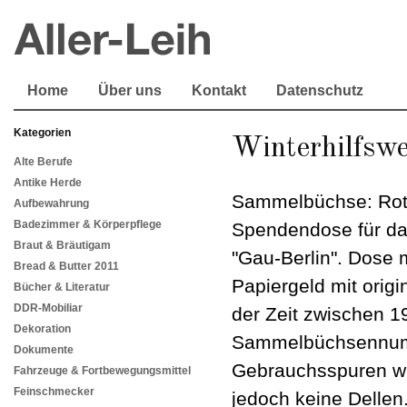
Home
Über uns
Kontakt
Datenschutz
Kategorien
Winterhilfsw
Alte Berufe
Antike Herde
Sammelbüchse: Rot 
Aufbewahrung
Badezimmer & Körperpflege
Spendendose für da
Braut & Bräutigam
"Gau-Berlin". Dose 
Bread & Butter 2011
Papiergeld mit origi
Bücher & Literatur
DDR-Mobiliar
der Zeit zwischen 1
Dekoration
Sammelbüchsennum
Dokumente
Gebrauchsspuren wi
Fahrzeuge & Fortbewegungsmittel
Feinschmecker
jedoch keine Dellen