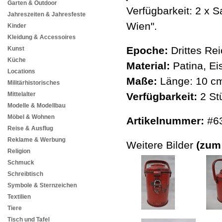
Garten & Outdoor
Verfügbarkeit: 2 x 
Jahreszeiten & Jahresfeste
Wien".
Kinder
Kleidung & Accessoires
Epoche:
Drittes Rei
Kunst
Küche
Material:
Patina, Ei
Locations
Maße:
Länge: 10 cm
Militärhistorisches
Mittelalter
Verfügbarkeit:
2 St
Modelle & Modellbau
Möbel & Wohnen
Artikelnummer:
#6
Reise & Ausflug
Reklame & Werbung
Weitere Bilder
(zum
Religion
Schmuck
Schreibtisch
Symbole & Sternzeichen
Textilien
Tiere
Tisch und Tafel