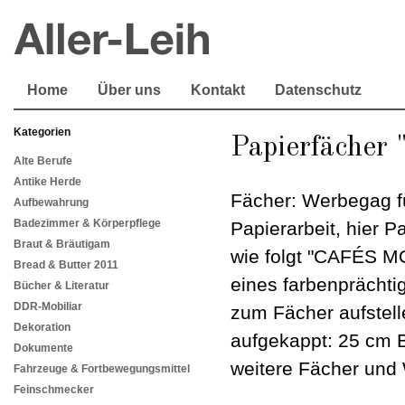
Home
Über uns
Kontakt
Datenschutz
Kategorien
Papierfächer 
Alte Berufe
Antike Herde
Fächer: Werbegag 
Aufbewahrung
Badezimmer & Körperpflege
Papierarbeit, hier P
Braut & Bräutigam
wie folgt "CAFÉS
Bread & Butter 2011
eines farbenprächti
Bücher & Literatur
DDR-Mobiliar
zum Fächer aufstel
Dekoration
aufgekappt: 25 cm B
Dokumente
weitere Fächer und 
Fahrzeuge & Fortbewegungsmittel
Feinschmecker