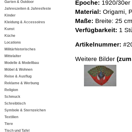
Epoche:
1920/30er 
Garten & Outdoor
Jahreszeiten & Jahresfeste
Material:
Origami, 
Kinder
Maße:
Breite: 25 c
Kleidung & Accessoires
Verfügbarkeit:
1 St
Kunst
Küche
Locations
Artikelnummer:
#2
Militärhistorisches
Mittelalter
Weitere Bilder
(zum
Modelle & Modellbau
Möbel & Wohnen
Reise & Ausflug
Reklame & Werbung
Religion
Schmuck
Schreibtisch
Symbole & Sternzeichen
Textilien
Tiere
Tisch und Tafel