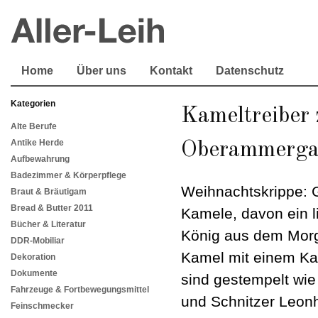
Home
Über uns
Kontakt
Datenschutz
Kategorien
Kameltreiber 
Alte Berufe
Antike Herde
Oberammerg
Aufbewahrung
Badezimmer & Körperpflege
Weihnachtskrippe: 
Braut & Bräutigam
Bread & Butter 2011
Kamele, davon ein 
Bücher & Literatur
König aus dem Morg
DDR-Mobiliar
Kamel mit einem Kam
Dekoration
Dokumente
sind gestempelt wie 
Fahrzeuge & Fortbewegungsmittel
und Schnitzer Leon
Feinschmecker