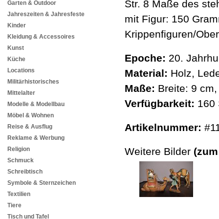
Str. 8 Maße des st
Garten & Outdoor
Jahreszeiten & Jahresfeste
mit Figur: 150 Gram
Kinder
Krippenfiguren/Ob
Kleidung & Accessoires
Kunst
Epoche:
20. Jahrhu
Küche
Locations
Material:
Holz, Leder
Militärhistorisches
Maße:
Breite: 9 cm
Mittelalter
Verfügbarkeit:
160 
Modelle & Modellbau
Möbel & Wohnen
Artikelnummer:
#1
Reise & Ausflug
Reklame & Werbung
Religion
Weitere Bilder
(zum
Schmuck
Schreibtisch
Symbole & Sternzeichen
Textilien
Tiere
Tisch und Tafel