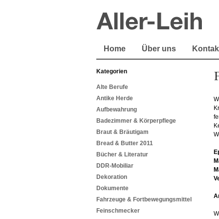
Home
Über uns
Kontak
Kategorien
Alte Berufe
Antike Herde
W
Kr
Aufbewahrung
f
Badezimmer & Körperpflege
Ke
Braut & Bräutigam
W
Bread & Butter 2011
E
Bücher & Literatur
M
DDR-Mobiliar
M
Dekoration
V
Dokumente
A
Fahrzeuge & Fortbewegungsmittel
Feinschmecker
W