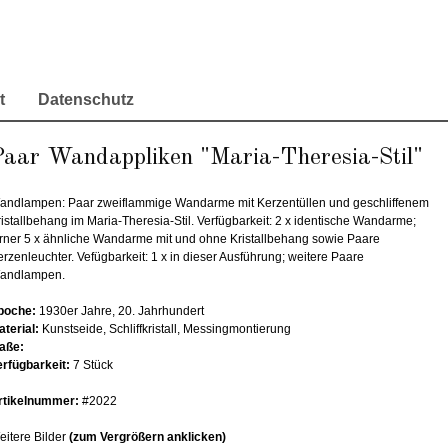
t
Datenschutz
Paar Wandappliken "Maria-Theresia-Stil"
andlampen: Paar zweiflammige Wandarme mit Kerzentüllen und geschliffenem
istallbehang im Maria-Theresia-Stil. Verfügbarkeit: 2 x identische Wandarme;
erner 5 x ähnliche Wandarme mit und ohne Kristallbehang sowie Paare
rzenleuchter. Vefügbarkeit: 1 x in dieser Ausführung; weitere Paare
andlampen.
poche:
1930er Jahre, 20. Jahrhundert
aterial:
Kunstseide, Schliffkristall, Messingmontierung
aße:
erfügbarkeit:
7 Stück
rtikelnummer:
#2022
eitere Bilder
(zum Vergrößern anklicken)