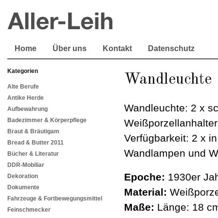
Home
Über uns
Kontakt
Datenschutz
Kategorien
Wandleuchte
Alte Berufe
Antike Herde
Wandleuchte: 2 x sc
Aufbewahrung
Badezimmer & Körperpflege
Weißporzellanhalte
Braut & Bräutigam
Verfügbarkeit: 2 x i
Bread & Butter 2011
Wandlampen und W
Bücher & Literatur
DDR-Mobiliar
Epoche:
1930er Jah
Dekoration
Dokumente
Material:
Weißporzel
Fahrzeuge & Fortbewegungsmittel
Maße:
Länge: 18 cm
Feinschmecker