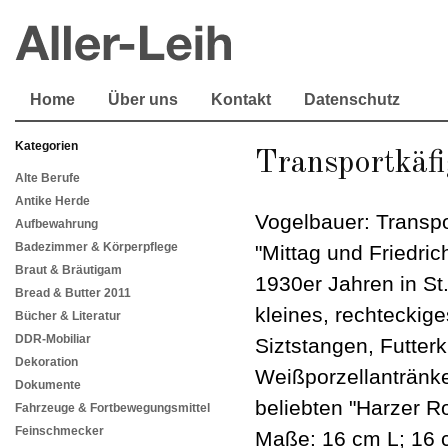
Home
Über uns
Kontakt
Datenschutz
Kategorien
Transportkäfi
Alte Berufe
Antike Herde
Vogelbauer: Transpo
Aufbewahrung
Badezimmer & Körperpflege
"Mittag und Friedrich
Braut & Bräutigam
1930er Jahren in St
Bread & Butter 2011
kleines, rechteckig
Bücher & Literatur
DDR-Mobiliar
Siztstangen, Futter
Dekoration
Weißporzellantränke
Dokumente
beliebten "Harzer Ro
Fahrzeuge & Fortbewegungsmittel
Feinschmecker
Maße: 16 cm L; 16 