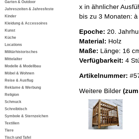
Garten & Outdoor
x in ähnlicher Ausfü
Jahreszeiten & Jahresfeste
bis zu 3 Monaten: à 
Kinder
Kleidung & Accessoires
Epoche:
20. Jahrhu
Kunst
Küche
Material:
Holz
Locations
Maße:
Länge: 16 cm
Militärhistorisches
Mittelalter
Verfügbarkeit:
4 St
Modelle & Modellbau
Möbel & Wohnen
Artikelnummer:
#5
Reise & Ausflug
Reklame & Werbung
Weitere Bilder
(zum
Religion
Schmuck
Schreibtisch
Symbole & Sternzeichen
Textilien
Tiere
Tisch und Tafel