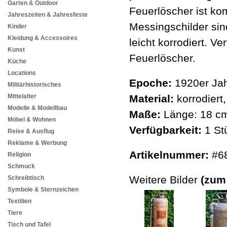
Garten & Outdoor
Feuerlöscher ist kom
Jahreszeiten & Jahresfeste
Messingschilder sind
Kinder
Kleidung & Accessoires
leicht korrodiert. V
Kunst
Feuerlöscher.
Küche
Locations
Epoche:
1920er Jah
Militärhistorisches
Mittelalter
Material:
korrodiert
Modelle & Modellbau
Maße:
Länge: 18 cm
Möbel & Wohnen
Verfügbarkeit:
1 St
Reise & Ausflug
Reklame & Werbung
Artikelnummer:
#6
Religion
Schmuck
Weitere Bilder
(zum
Schreibtisch
Symbole & Sternzeichen
Textilien
Tiere
Tisch und Tafel