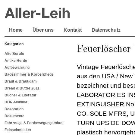
Home
Über uns
Kontakt
Datenschutz
Kategorien
Feuerlösche
Alte Berufe
Antike Herde
Vintage Feuerlösche
Aufbewahrung
Badezimmer & Körperpflege
aus den USA / New Y
Braut & Bräutigam
bezeichnet und bes
Bread & Butter 2011
LABORATORIES INS
Bücher & Literatur
DDR-Mobiliar
EXTINGUISHER No. 
Dekoration
CO. SOLE MFRS, UT
Dokumente
TURN UPSIDE DOWN..
Fahrzeuge & Fortbewegungsmittel
Feinschmecker
plastisch hervorge