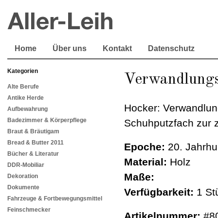
Home
Über uns
Kontakt
Datenschutz
Kategorien
Verwandlungs
Alte Berufe
Antike Herde
Hocker: Verwandlun
Aufbewahrung
Badezimmer & Körperpflege
Schuhputzfach zur zw
Braut & Bräutigam
Bread & Butter 2011
Epoche:
20. Jahrhu
Bücher & Literatur
Material:
Holz
DDR-Mobiliar
Maße:
Dekoration
Dokumente
Verfügbarkeit:
1 St
Fahrzeuge & Fortbewegungsmittel
Feinschmecker
Artikelnummer:
#8