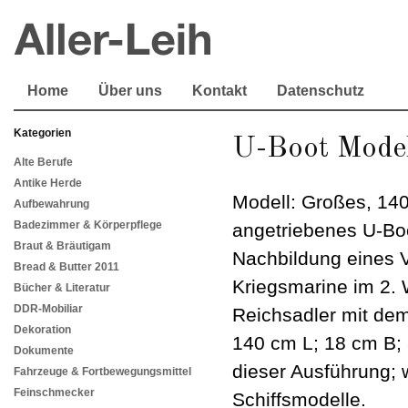
Home
Über uns
Kontakt
Datenschutz
Kategorien
U-Boot Model
Alte Berufe
Antike Herde
Modell: Großes, 140
Aufbewahrung
Badezimmer & Körperpflege
angetriebenes U-Boo
Braut & Bräutigam
Nachbildung eines 
Bread & Butter 2011
Kriegsmarine im 2. 
Bücher & Literatur
DDR-Mobiliar
Reichsadler mit de
Dekoration
140 cm L; 18 cm B; 
Dokumente
dieser Ausführung; 
Fahrzeuge & Fortbewegungsmittel
Feinschmecker
Schiffsmodelle.