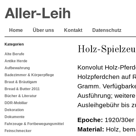
Home
Über uns
Kontakt
Datenschutz
Kategorien
Holz-Spielze
Alte Berufe
Antike Herde
Konvolut Holz-Pferd
Aufbewahrung
Badezimmer & Körperpflege
Holzpferdchen auf R
Braut & Bräutigam
Gramm. Verfügbarkei
Bread & Butter 2011
Ausführung; weitere
Bücher & Literatur
DDR-Mobiliar
Ausleihgebühr bis z
Dekoration
Dokumente
Epoche:
1920/30er 
Fahrzeuge & Fortbewegungsmittel
Material:
Holz, bema
Feinschmecker