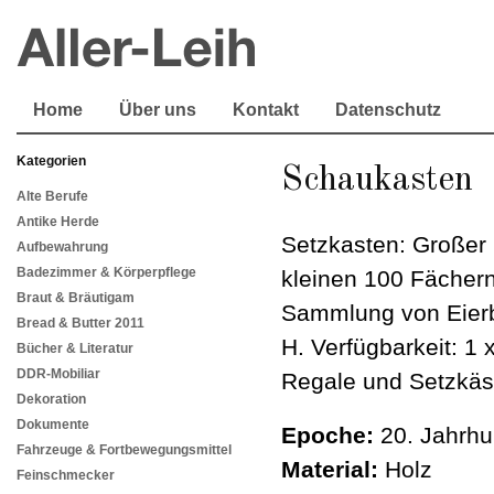
Home
Über uns
Kontakt
Datenschutz
Kategorien
Schaukasten
Alte Berufe
Antike Herde
Setzkasten: Großer 
Aufbewahrung
Badezimmer & Körperpflege
kleinen 100 Fächern
Braut & Bräutigam
Sammlung von Eier
Bread & Butter 2011
H. Verfügbarkeit: 1 
Bücher & Literatur
DDR-Mobiliar
Regale und Setzkäs
Dekoration
Dokumente
Epoche:
20. Jahrhu
Fahrzeuge & Fortbewegungsmittel
Material:
Holz
Feinschmecker