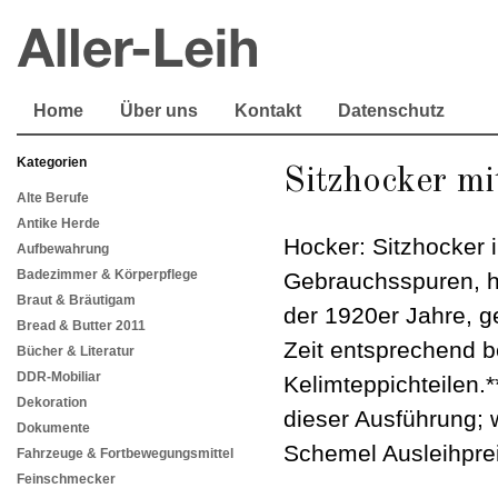
Home
Über uns
Kontakt
Datenschutz
Kategorien
Sitzhocker m
Alte Berufe
Antike Herde
Hocker: Sitzhocker i
Aufbewahrung
Badezimmer & Körperpflege
Gebrauchsspuren, h
Braut & Bräutigam
der 1920er Jahre, ge
Bread & Butter 2011
Zeit entsprechend 
Bücher & Literatur
DDR-Mobiliar
Kelimteppichteilen.**
Dekoration
dieser Ausführung; 
Dokumente
Schemel Ausleihprei
Fahrzeuge & Fortbewegungsmittel
Feinschmecker