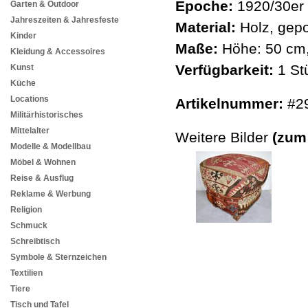
Epoche:
1920/30er 
Garten & Outdoor
Jahreszeiten & Jahresfeste
Material:
Holz, gepo
Kinder
Maße:
Höhe: 50 cm,
Kleidung & Accessoires
Verfügbarkeit:
1 St
Kunst
Küche
Locations
Artikelnummer:
#2
Militärhistorisches
Mittelalter
Weitere Bilder
(zum
Modelle & Modellbau
Möbel & Wohnen
Reise & Ausflug
Reklame & Werbung
Religion
Schmuck
Schreibtisch
Symbole & Sternzeichen
Textilien
Tiere
Tisch und Tafel