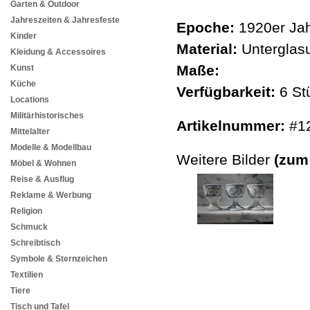
Garten & Outdoor
Jahreszeiten & Jahresfeste
Epoche:
1920er Jah
Kinder
Material:
Unterglasu
Kleidung & Accessoires
Maße:
Kunst
Küche
Verfügbarkeit:
6 St
Locations
Militärhistorisches
Artikelnummer:
#1
Mittelalter
Modelle & Modellbau
Weitere Bilder
(zum
Möbel & Wohnen
Reise & Ausflug
Reklame & Werbung
Religion
Schmuck
Schreibtisch
Symbole & Sternzeichen
Textilien
Tiere
Tisch und Tafel