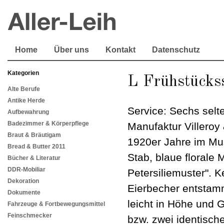
Home
Über uns
Kontakt
Datenschutz
Kategorien
L Frühstückss
Alte Berufe
Antike Herde
Service: Sechs selt
Aufbewahrung
Badezimmer & Körperpflege
Manufaktur Villeroy
Braut & Bräutigam
1920er Jahre im Mus
Bread & Butter 2011
Stab, blaue florale
Bücher & Literatur
DDR-Mobiliar
Petersiliemuster". 
Dekoration
Eierbecher entstamm
Dokumente
leicht in Höhe und G
Fahrzeuge & Fortbewegungsmittel
Feinschmecker
bzw. zwei identische