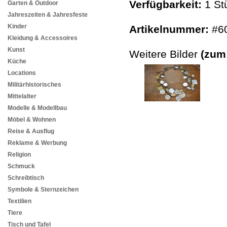
Verfügbarkeit:
1 St
Garten & Outdoor
Jahreszeiten & Jahresfeste
Kinder
Artikelnummer:
#6
Kleidung & Accessoires
Kunst
Weitere Bilder
(zum
Küche
Locations
Militärhistorisches
Mittelalter
Modelle & Modellbau
Möbel & Wohnen
Reise & Ausflug
Reklame & Werbung
Religion
Schmuck
Schreibtisch
Symbole & Sternzeichen
Textilien
Tiere
Tisch und Tafel