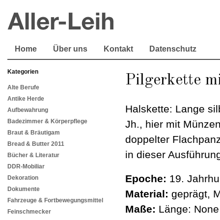
Home
Über uns
Kontakt
Datenschutz
Kategorien
Pilgerkette 
Alte Berufe
Antike Herde
Halskette: Lange sil
Aufbewahrung
Badezimmer & Körperpflege
Jh., hier mit Münze
Braut & Bräutigam
doppelter Flachpanze
Bread & Butter 2011
in dieser Ausführung
Bücher & Literatur
DDR-Mobiliar
Epoche:
19. Jahrhu
Dekoration
Dokumente
Material:
geprägt, M
Fahrzeuge & Fortbewegungsmittel
Maße:
Länge: None 
Feinschmecker