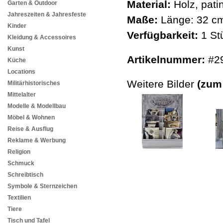
Material:
Holz, patin
Garten & Outdoor
Jahreszeiten & Jahresfeste
Maße:
Länge: 32 cm
Kinder
Verfügbarkeit:
1 St
Kleidung & Accessoires
Kunst
Artikelnummer:
#2
Küche
Locations
Weitere Bilder
(zum
Militärhistorisches
Mittelalter
Modelle & Modellbau
Möbel & Wohnen
Reise & Ausflug
Reklame & Werbung
Religion
Schmuck
Schreibtisch
Symbole & Sternzeichen
Textilien
Tiere
Tisch und Tafel