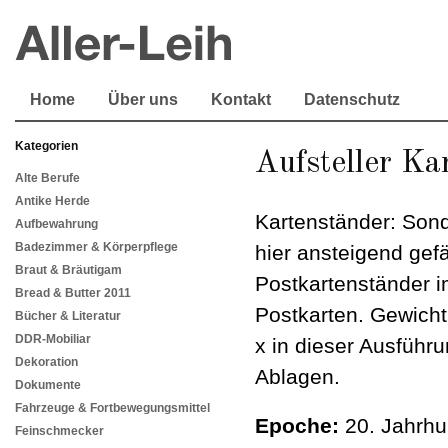
Home
Über uns
Kontakt
Datenschutz
Kategorien
Aufsteller Ka
Alte Berufe
Antike Herde
Kartenständer: Sond
Aufbewahrung
Badezimmer & Körperpflege
hier ansteigend gefä
Braut & Bräutigam
Postkartenständer i
Bread & Butter 2011
Postkarten. Gewicht
Bücher & Literatur
DDR-Mobiliar
x in dieser Ausführ
Dekoration
Ablagen.
Dokumente
Fahrzeuge & Fortbewegungsmittel
Epoche:
20. Jahrhu
Feinschmecker