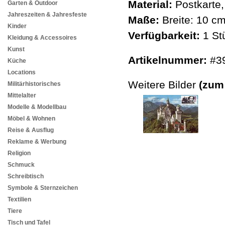
Material:
Postkarte,
Garten & Outdoor
Jahreszeiten & Jahresfeste
Maße:
Breite: 10 c
Kinder
Verfügbarkeit:
1 St
Kleidung & Accessoires
Kunst
Artikelnummer:
#3
Küche
Locations
Weitere Bilder
(zum
Militärhistorisches
Mittelalter
Modelle & Modellbau
Möbel & Wohnen
Reise & Ausflug
Reklame & Werbung
Religion
Schmuck
Schreibtisch
Symbole & Sternzeichen
Textilien
Tiere
Tisch und Tafel