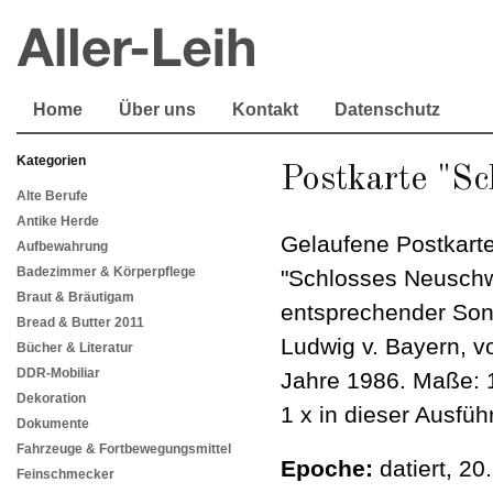
Home
Über uns
Kontakt
Datenschutz
Kategorien
Postkarte "S
Alte Berufe
Antike Herde
Gelaufene Postkarte
Aufbewahrung
Badezimmer & Körperpflege
"Schlosses Neuschw
Braut & Bräutigam
entsprechender So
Bread & Butter 2011
Ludwig v. Bayern, v
Bücher & Literatur
DDR-Mobiliar
Jahre 1986. Maße: 1
Dekoration
1 x in dieser Ausfüh
Dokumente
Fahrzeuge & Fortbewegungsmittel
Epoche:
datiert, 20
Feinschmecker