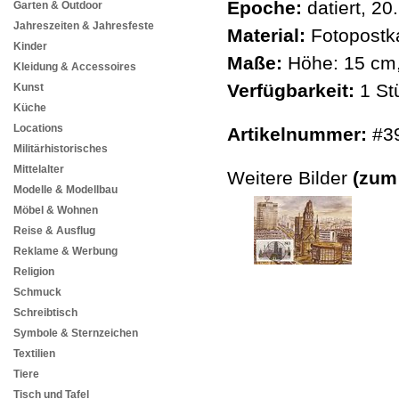
Epoche:
datiert, 20
Garten & Outdoor
Jahreszeiten & Jahresfeste
Material:
Fotopostka
Kinder
Maße:
Höhe: 15 cm,
Kleidung & Accessoires
Verfügbarkeit:
1 St
Kunst
Küche
Locations
Artikelnummer:
#3
Militärhistorisches
Mittelalter
Weitere Bilder
(zum
Modelle & Modellbau
Möbel & Wohnen
Reise & Ausflug
Reklame & Werbung
Religion
Schmuck
Schreibtisch
Symbole & Sternzeichen
Textilien
Tiere
Tisch und Tafel