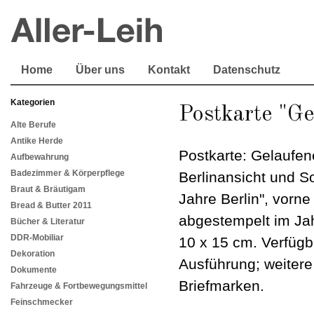
Home
Über uns
Kontakt
Datenschutz
Kategorien
Postkarte "Ge
Alte Berufe
Antike Herde
Postkarte: Gelaufen
Aufbewahrung
Badezimmer & Körperpflege
Berlinansicht und S
Braut & Bräutigam
Jahre Berlin", vorne
Bread & Butter 2011
abgestempelt im Jah
Bücher & Literatur
DDR-Mobiliar
10 x 15 cm. Verfügba
Dekoration
Ausführung; weitere
Dokumente
Briefmarken.
Fahrzeuge & Fortbewegungsmittel
Feinschmecker