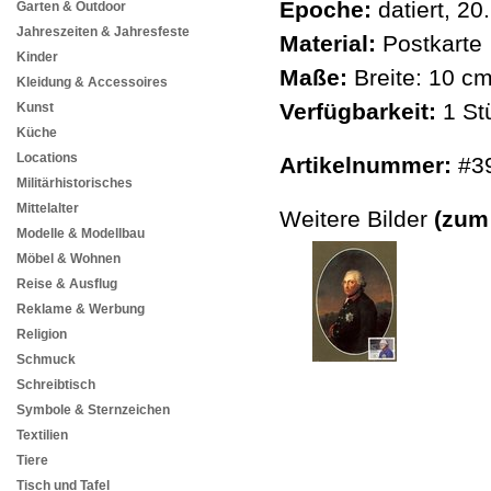
Epoche:
datiert, 20
Garten & Outdoor
Jahreszeiten & Jahresfeste
Material:
Postkarte
Kinder
Maße:
Breite: 10 c
Kleidung & Accessoires
Verfügbarkeit:
1 St
Kunst
Küche
Locations
Artikelnummer:
#3
Militärhistorisches
Mittelalter
Weitere Bilder
(zum
Modelle & Modellbau
Möbel & Wohnen
Reise & Ausflug
Reklame & Werbung
Religion
Schmuck
Schreibtisch
Symbole & Sternzeichen
Textilien
Tiere
Tisch und Tafel