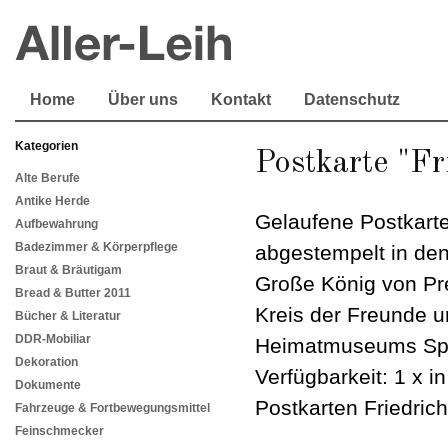
Home
Über uns
Kontakt
Datenschutz
Kategorien
Postkarte "Fr
Alte Berufe
Antike Herde
Gelaufene Postkarte
Aufbewahrung
Badezimmer & Körperpflege
abgestempelt in den
Braut & Bräutigam
Große König von Pre
Bread & Butter 2011
Kreis der Freunde u
Bücher & Literatur
DDR-Mobiliar
Heimatmuseums Spa
Dekoration
Verfügbarkeit: 1 x i
Dokumente
Postkarten Friedric
Fahrzeuge & Fortbewegungsmittel
Feinschmecker