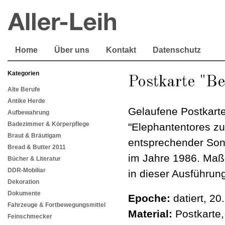
Home
Über uns
Kontakt
Datenschutz
Kategorien
Postkarte "Be
Alte Berufe
Antike Herde
Gelaufene Postkarte
Aufbewahrung
Badezimmer & Körperpflege
"Elephantentores zu
Braut & Bräutigam
entsprechender Son
Bread & Butter 2011
im Jahre 1986. Maße
Bücher & Literatur
DDR-Mobiliar
in dieser Ausführung
Dekoration
Dokumente
Epoche:
datiert, 20
Fahrzeuge & Fortbewegungsmittel
Material:
Postkarte,
Feinschmecker