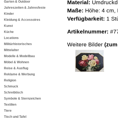
Material:
Umdruckde
Garten & Outdoor
Jahreszeiten & Jahresfeste
Maße:
Höhe: 4 cm, 
Kinder
Verfügbarkeit:
1 St
Kleidung & Accessoires
Kunst
Artikelnummer:
#7
Küche
Locations
Weitere Bilder
(zum
Militärhistorisches
Mittelalter
Modelle & Modellbau
Möbel & Wohnen
Reise & Ausflug
Reklame & Werbung
Religion
Schmuck
Schreibtisch
Symbole & Sternzeichen
Textilien
Tiere
Tisch und Tafel