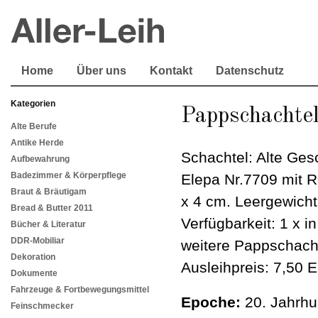
Home
Über uns
Kontakt
Datenschutz
Kategorien
Pappschachte
Alte Berufe
Antike Herde
Schachtel: Alte Ge
Aufbewahrung
Badezimmer & Körperpflege
Elepa Nr.7709 mit 
Braut & Bräutigam
x 4 cm. Leergewich
Bread & Butter 2011
Verfügbarkeit: 1 x i
Bücher & Literatur
DDR-Mobiliar
weitere Pappschach
Dekoration
Ausleihpreis: 7,50 E
Dokumente
Fahrzeuge & Fortbewegungsmittel
Epoche:
20. Jahrhu
Feinschmecker