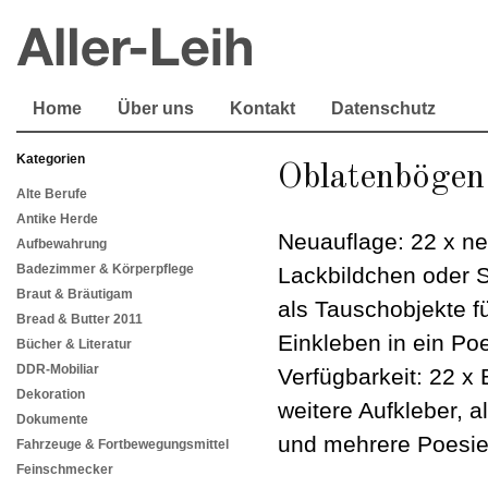
Home
Über uns
Kontakt
Datenschutz
Kategorien
Oblatenbögen 
Alte Berufe
Antike Herde
Neuauflage: 22 x n
Aufbewahrung
Badezimmer & Körperpflege
Lackbildchen oder 
Braut & Bräutigam
als Tauschobjekte f
Bread & Butter 2011
Einkleben in ein Po
Bücher & Literatur
DDR-Mobiliar
Verfügbarkeit: 22 x
Dekoration
weitere Aufkleber, a
Dokumente
und mehrere Poesie
Fahrzeuge & Fortbewegungsmittel
Feinschmecker