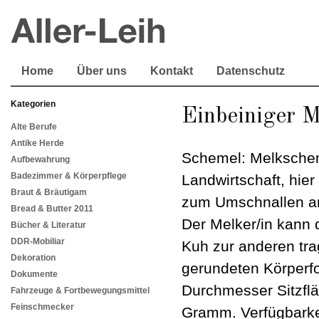
Home
Über uns
Kontakt
Datenschutz
Kategorien
Einbeiniger 
Alte Berufe
Antike Herde
Schemel: Melkschem
Aufbewahrung
Badezimmer & Körperpflege
Landwirtschaft, hie
Braut & Bräutigam
zum Umschnallen an
Bread & Butter 2011
Der Melker/in kann
Bücher & Literatur
DDR-Mobiliar
Kuh zur anderen trag
Dekoration
gerundeten Körperf
Dokumente
Durchmesser Sitzfl
Fahrzeuge & Fortbewegungsmittel
Feinschmecker
Gramm. Verfügbarkei