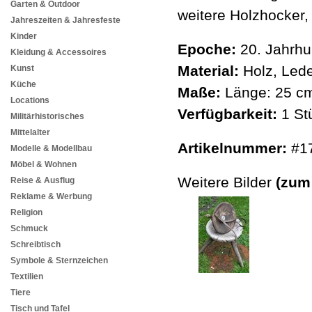
Garten & Outdoor
weitere Holzhocker
Jahreszeiten & Jahresfeste
Kinder
Epoche:
20. Jahrhu
Kleidung & Accessoires
Material:
Holz, Led
Kunst
Küche
Maße:
Länge: 25 cm
Locations
Verfügbarkeit:
1 St
Militärhistorisches
Mittelalter
Artikelnummer:
#1
Modelle & Modellbau
Möbel & Wohnen
Weitere Bilder
(zum
Reise & Ausflug
Reklame & Werbung
Religion
Schmuck
Schreibtisch
Symbole & Sternzeichen
Textilien
Tiere
Tisch und Tafel