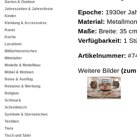
Garten & Outdoor
Jahreszeiten & Jahresfeste
Epoche:
1930er Jah
Kinder
Material:
Metallmon
Kleidung & Accessoires
Maße:
Breite: 35 c
Kunst
Küche
Verfügbarkeit:
1 St
Locations
Militärhistorisches
Artikelnummer:
#7
Mittelalter
Modelle & Modellbau
Weitere Bilder
(zum
Möbel & Wohnen
Reise & Ausflug
Reklame & Werbung
Religion
Schmuck
Schreibtisch
Symbole & Sternzeichen
Textilien
Tiere
Tisch und Tafel