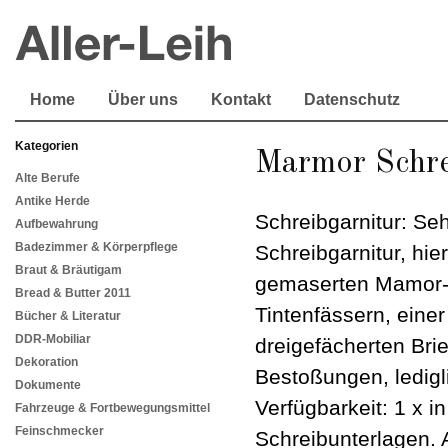
Home
Über uns
Kontakt
Datenschutz
Kategorien
Marmor Schre
Alte Berufe
Antike Herde
Schreibgarnitur: Se
Aufbewahrung
Badezimmer & Körperpflege
Schreibgarnitur, hie
Braut & Bräutigam
gemaserten Mamor-S
Bread & Butter 2011
Tintenfässern, eine
Bücher & Literatur
DDR-Mobiliar
dreigefächerten Bri
Dekoration
Bestoßungen, ledigl
Dokumente
Verfügbarkeit: 1 x i
Fahrzeuge & Fortbewegungsmittel
Feinschmecker
Schreibunterlagen. 