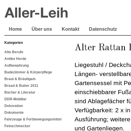
Home
Über uns
Kontakt
Datenschutz
Kategorien
Alter Rattan 
Alte Berufe
Antike Herde
Liegestuhl / Deckcha
Aufbewahrung
Badezimmer & Körperpflege
Längen- verstellbar
Braut & Bräutigam
Gartensessel mit Pe
Bread & Butter 2011
einschiebbarer Fuß
Bücher & Literatur
DDR-Mobiliar
sind Ablagefächer f
Dekoration
Verfügbarkeit: 2 x in
Dokumente
Ausführung; weitere
Fahrzeuge & Fortbewegungsmittel
Feinschmecker
und Gartenliegen.