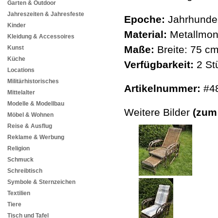
Garten & Outdoor
Jahreszeiten & Jahresfeste
Epoche:
Jahrhunder
Kinder
Material:
Metallmont
Kleidung & Accessoires
Maße:
Breite: 75 c
Kunst
Küche
Verfügbarkeit:
2 St
Locations
Militärhistorisches
Artikelnummer:
#4
Mittelalter
Modelle & Modellbau
Weitere Bilder
(zum
Möbel & Wohnen
Reise & Ausflug
Reklame & Werbung
Religion
Schmuck
Schreibtisch
Symbole & Sternzeichen
Textilien
Tiere
Tisch und Tafel